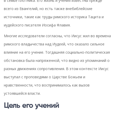
в семье плотника. Его жизнь и учения известны прежде
всего из Евангелий, но есть также внебиблейские
источники, такие как труды римского историка Тацита и
иудейского писателя Иосифа Флавия.
Многие исследователи согласны, что Иисус жил во времена
римского владычества над Иудеей, что оказало сильное
влияние на его учение. Тогдашняя социально-политическая
обстановка была напряженной, что видно из упоминаний о
разных движениях сопротивления. В этом контексте Иисус
выступал с проповедями о Царстве Божьем и
нравственности, что воспринималось как вызов
устоявшейся власти.
Цель его учений