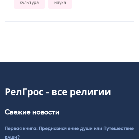
культура
наука
РелГрос - все религии
Свежие новости
Первая книга: Предназначение души или Путешествие
души?