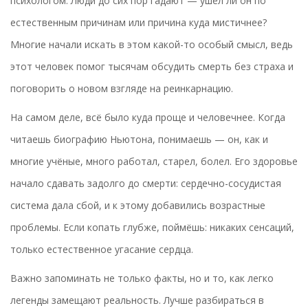
психологом. Люди до сих пор гадают — ушёл ли он по
естественным причинам или причина куда мистичнее?
Многие начали искать в этом какой-то особый смысл, ведь
этот человек помог тысячам обсудить смерть без страха и
поговорить о новом взгляде на реинкарнацию.
На самом деле, всё было куда проще и человечнее. Когда
читаешь биографию Ньютона, понимаешь — он, как и
многие учёные, много работал, старел, болел. Его здоровье
начало сдавать задолго до смерти: сердечно-сосудистая
система дала сбой, и к этому добавились возрастные
проблемы. Если копать глубже, поймёшь: никаких сенсаций,
только естественное угасание сердца.
Важно запоминать не только факты, но и то, как легко
легенды замещают реальность. Лучше разбираться в