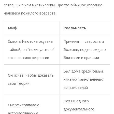
связан ни с чем мистическим. Просто обычное угасание
человека пожилого возраста.
Миф
Реальность
Смерть Ньютона окутана
Причины — старость и
тайной, он "покинул тело"
болезни, подтверждено
как в сессиях регрессии
близкими и врачами
Был дома среди семьи,
Он исчез, чтобы доказать
никаких таинственных
свои теории
исчезновений
Нет ни одного
Смерть совпала с
документального
астрологическим