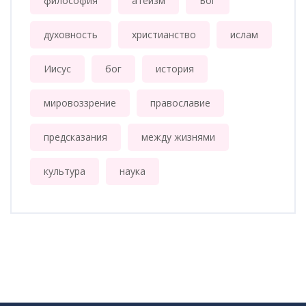
философия
атеизм
Бог
духовность
христианство
ислам
Иисус
бог
история
мировоззрение
православие
предсказания
между жизнями
культура
наука