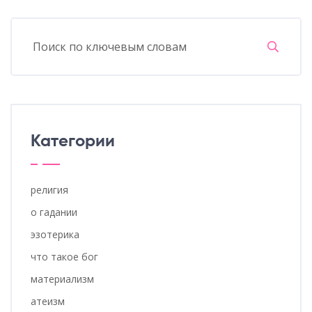
Категории
религия
о гадании
эзотерика
что такое бог
материализм
атеизм