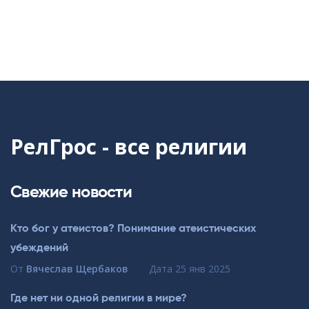
РелГрос - все религии
Свежие новости
Кто бог у атеистов? Понимание атеистических
убеждений
От
Вячеслав Щербаков
Дата
25 янв 2025
Где нет ни одной религии в мире?