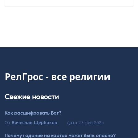
РелГрос - все религии
Свежие новости
Как расшифровать Бог?
От
Вячеслав Щербаков
Дата
27 фев 2025
Почему гадание на картах может быть опасно?