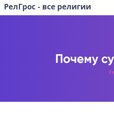
РелГрос - все религии
Почему су
Г