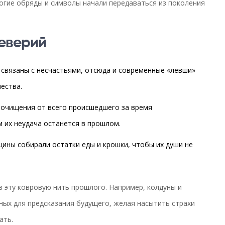
ногие обряды и символы начали передаваться из поколения
еверий
 связаны с несчастьями, отсюда и современные «левши»
ества.
 очищения от всего происшедшего за время
 их неудача останется в прошлом.
щины собирали остатки еды и крошки, чтобы их души не
 эту ковровую нить прошлого. Например, колдуны и
ых для предсказания будущего, желая насытить страхи
ать.