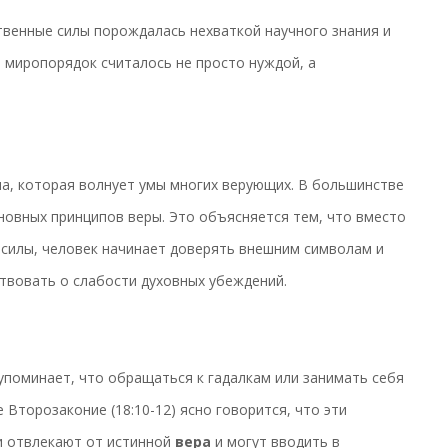
твенные силы порождалась нехваткой научного знания и
 миропорядок считалось не просто нуждой, а
ма, которая волнует умы многих верующих. В большинстве
новных принципов веры. Это объясняется тем, что вместо
 силы, человек начинает доверять внешним символам и
твовать о слабости духовных убеждений.
упоминает, что обращаться к гадалкам или занимать себя
е Второзаконие (18:10-12) ясно говорится, что эти
ни отвлекают от истинной
вера
и могут вводить в