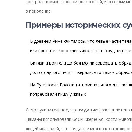
контроль в мире, полном опасностей, и поэтому м
в поколение.
Примеры исторических су
В древнем Риме считалось, что левые части тела
или простое слово «левый» как нечто худшего кач
Витязи и воители до боя могли совершать обряд
долготянутого пути — верили, что таким образом
На Руси после Радоницы, поминального дня, жен
потребовали пищу у живых.
Самое удивительное, что
гадание
тоже вплетено в
шаманы использовали бобы, жеребья, кости животн
людей иллюзией, что грядущее можно контролиров