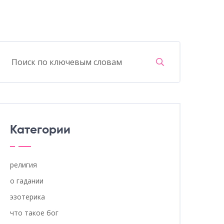
Категории
религия
о гадании
эзотерика
что такое бог