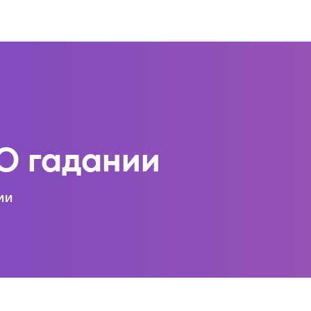
 О гадании
ии