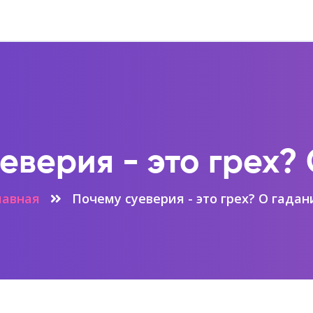
еверия - это грех?
лавная
Почему суеверия - это грех? О гадан