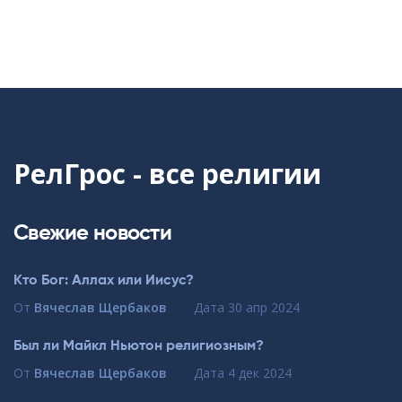
РелГрос - все религии
Свежие новости
Кто Бог: Аллах или Иисус?
От
Вячеслав Щербаков
Дата
30 апр 2024
Был ли Майкл Ньютон религиозным?
От
Вячеслав Щербаков
Дата
4 дек 2024