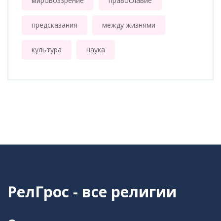
мировоззрение
православие
предсказания
между жизнями
культура
наука
РелГрос - все религии