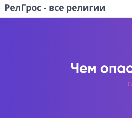
РелГрос - все религии
Чем опас
Г