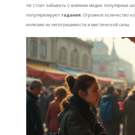
Не стоит забывать о влиянии медиа: популярные шо
популяризируют
гадания
. Огромное количество ко
иллюзию их непогрешимости и мистической силы.