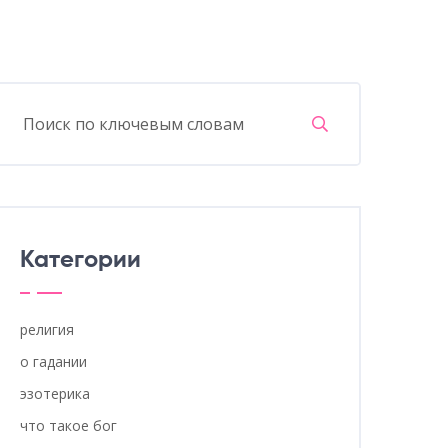
Категории
религия
о гадании
эзотерика
что такое бог