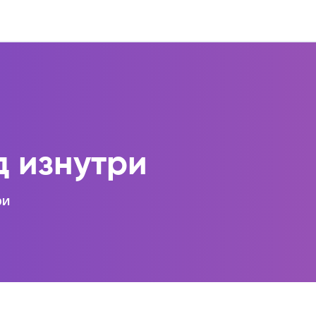
д изнутри
ри