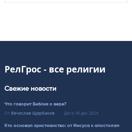
РелГрос - все религии
Свежие новости
Что говорит Библия о вере?
От
Вячеслав Щербаков
Дата
18 дек 2024
Кто основал христианство: от Иисуса к апостолам