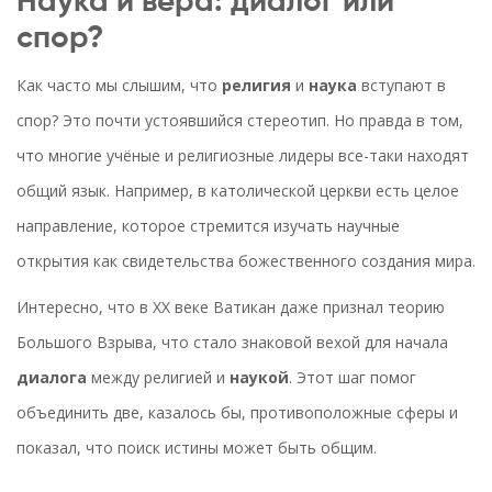
Наука и вера: диалог или
спор?
Как часто мы слышим, что
религия
и
наука
вступают в
спор? Это почти устоявшийся стереотип. Но правда в том,
что многие учёные и религиозные лидеры все-таки находят
общий язык. Например, в католической церкви есть целое
направление, которое стремится изучать научные
открытия как свидетельства божественного создания мира.
Интересно, что в XX веке Ватикан даже признал теорию
Большого Взрыва, что стало знаковой вехой для начала
диалога
между религией и
наукой
. Этот шаг помог
объединить две, казалось бы, противоположные сферы и
показал, что поиск истины может быть общим.