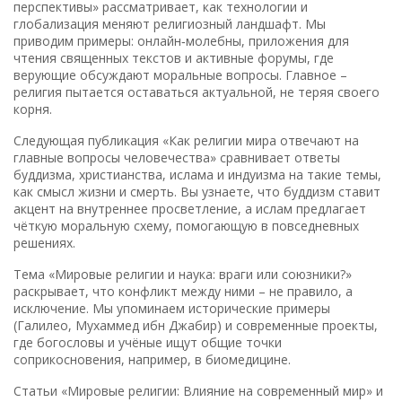
перспективы» рассматривает, как технологии и
глобализация меняют религиозный ландшафт. Мы
приводим примеры: онлайн‑молебны, приложения для
чтения священных текстов и активные форумы, где
верующие обсуждают моральные вопросы. Главное –
религия пытается оставаться актуальной, не теряя своего
корня.
Следующая публикация «Как религии мира отвечают на
главные вопросы человечества» сравнивает ответы
буддизма, христианства, ислама и индуизма на такие темы,
как смысл жизни и смерть. Вы узнаете, что буддизм ставит
акцент на внутреннее просветление, а ислам предлагает
чёткую моральную схему, помогающую в повседневных
решениях.
Тема «Мировые религии и наука: враги или союзники?»
раскрывает, что конфликт между ними – не правило, а
исключение. Мы упоминаем исторические примеры
(Галилео, Мухаммед ибн Джабир) и современные проекты,
где богословы и учёные ищут общие точки
соприкосновения, например, в биомедицине.
Статьи «Мировые религии: Влияние на современный мир» и