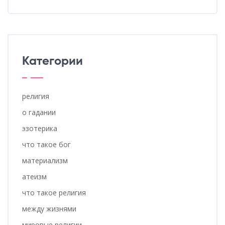
Категории
религия
о гадании
эзотерика
что такое бог
материализм
атеизм
что такое религия
между жизнями
мировые религии