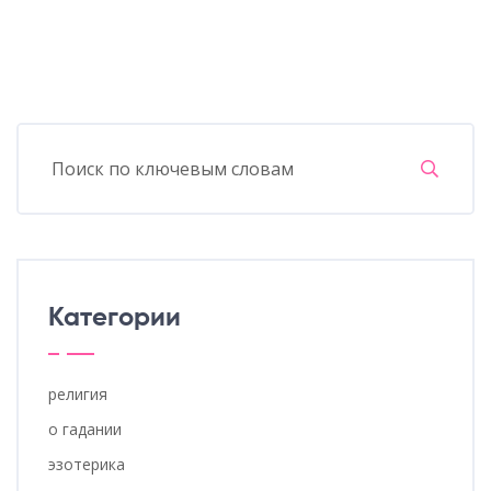
Категории
религия
о гадании
эзотерика