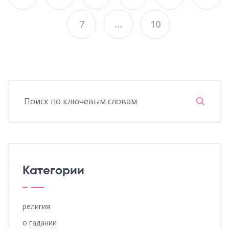
7
…
10
Категории
религия
о гадании