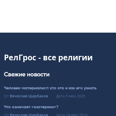
РелГрос - все религии
Свежие новости
Человек-материалист: кто это и как его узнать
От
Вячеслав Щербаков
Дата
9 июн 2025
Что означает «эзотерики»?
От
Вячеслав Щербаков
Дата
24 июн 2024