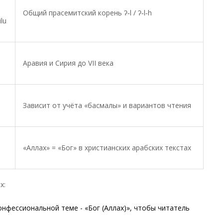
Общий прасемитский корень ʔ‑l / ʔ‑l‑h
lu
Аравия и Сирия до VII века
Зависит от учёта «басмалы» и вариантов чтения
«Аллах» = «Бог» в христианских арабских текстах
х:
онфессиональной теме - «Бог (Аллах)», чтобы читатель