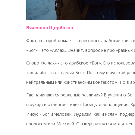
Вячеслав Щербаков
Факт, который ломает стереотипы: арабские христи
«Бог» - это «Аллах». Значит, вопрос не про «разных 
Слово «Аллах» - это арабское «Бог». Его использов
«ал-иляh» - «тот самый Бог». Поэтому в русской реч
нейтральным или христианским контекстом. Но в ар
Где начинаются реальные различия? В учении о Бо
(таухид) и отвергает идею Троицы и воплощения. Х
Иисус - Бог и Человек. Иудаизм, как и ислам, подч
пророком или Мессией. Отсюда разнятся молитвен