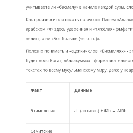
учитываете ли «басмалу» в начале каждой суры, с
Как произносить и писать по‑русски. Пишем «Аллах» 
арабском «л» здесь удвоенная и «тяжёлая» (эмфатич
велик», а не «Бог больше (чего‑то)».
Полезно понимать и «сцепки» слов: «Бисмиллях» - эт
будет воля Бога», «Аллахумма» - форма звательно
текстах по всему мусульманскому миру, даже у неа
Факт
Данные
Этимология
al- (артикль) + ilāh → Allāh
Семитские