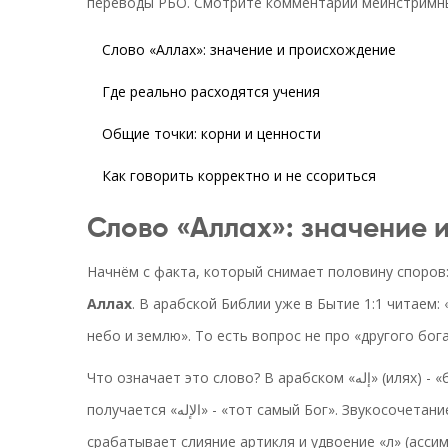
переводы РБО. Смотрите комментарии мейнстримных
Слово «Аллах»: значение и происхождение
Где реально расходятся учения
Общие точки: корни и ценности
Как говорить корректно и не ссориться
Слово «Аллах»: значение 
Начнём с факта, который снимает половину споров:
Аллах
. В арабской Библии уже в Бытие 1:1 читаем: «في البدء خلق الله السماوات والأرض» - «В начале сотворил Бо
небо и землю». То есть вопрос не про «другого бога
Что означает это слово? В арабском «إله» (илях) - «божество», а с определённым артиклем «ال» («аль»)
получается «الإله» - «тот самый Бог». Звукосочетание в живой речи сжимается до «الله» - «Аллах»: здесь
срабатывает слияние артикля и удвоение «л» (ассим