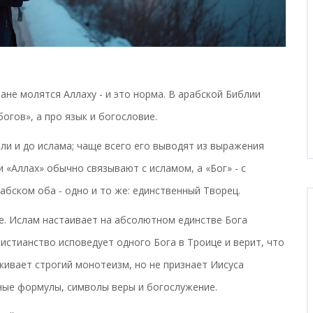
ане молятся Аллаху - и это норма. В арабской Библии
богов», а про язык и богословие.
али и до ислама; чаще всего его выводят из выражения
и «Аллах» обычно связывают с исламом, а «Бог» - с
абском оба - одно и то же: единственный Творец.
ге. Ислам настаивает на абсолютном единстве Бога
ристианство исповедует одного Бога в Троице и верит, что
еркивает строгий монотеизм, но не признает Иисуса
ные формулы, символы веры и богослужение.