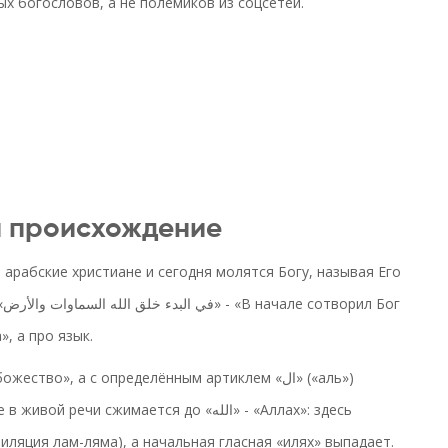
 богословов, а не полемиков из соцсетей.
и происхождение
 арабские христиане и сегодня молятся Богу, называя Его
г
», а про язык.
иляция лам-ляма), а начальная гласная «илях» выпадает.