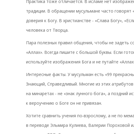
Практика тоже отличается. В исламе нет изображен
традиции. В обращении мусульмане часто говорят 
доверия к Богу. В христианстве - «Слава Богу», «Ес
человека от Творца.
Пара полезных правил общения, чтобы не задеть со
«Аллах». Всегда пишите с большой буквы. Если гот
используйте изображения Бога и не путайте «Аллах
Интересные факты. У мусульман есть «99 прекрасны
Знающий, Справедливый. Многие из этих атрибутов 
на минаретах - не «знак лунного бога», а поздний 
к вероучению о Боге он не привязан.
Хотите сравнить учения по‑взрослому, а не по мем
в переводе Эльмира Кулиева, Валерии Пороховой и