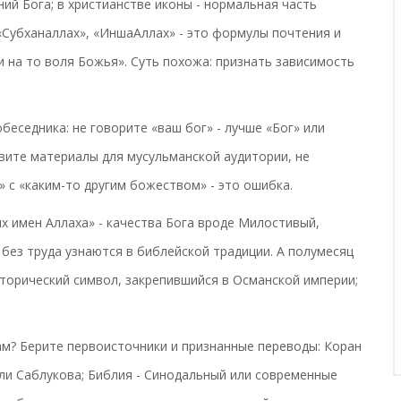
ий Бога; в христианстве иконы - нормальная часть
«Субханаллах», «ИншаАллах» - это формулы почтения и
ли на то воля Божья». Суть похожа: признать зависимость
беседника: не говорите «ваш бог» - лучше «Бог» или
овите материалы для мусульманской аудитории, не
» с «каким-то другим божеством» - это ошибка.
х имен Аллаха» - качества Бога вроде Милостивый,
без труда узнаются в библейской традиции. А полумесяц
исторический символ, закрепившийся в Османской империи;
ам? Берите первоисточники и признанные переводы: Коран
ли Саблукова; Библия - Синодальный или современные