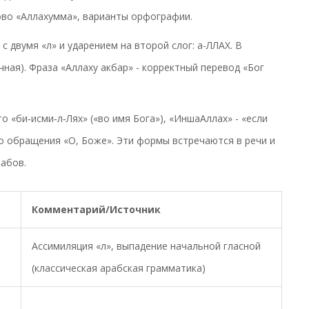
лово «Аллахумма», варианты орфографии.
с двумя «л» и ударением на второй слог: а-ЛЛАХ. В
ная). Фраза «Аллаху акбар» - корректный перевод «Бог
о «би‑исми‑л‑Лях» («во имя Бога»), «ИншаАллах» - «если
го обращения «О, Боже». Эти формы встречаются в речи и
рабов.
Комментарий/Источник
Ассимиляция «л», выпадение начальной гласной
(классическая арабская грамматика)