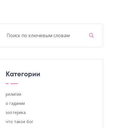
Категории
религия
о гадании
эзотерика
что такое бог