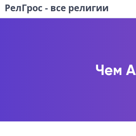
РелГрос - все религии
Чем А