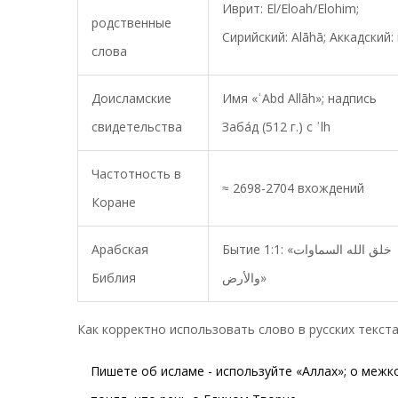
Иврит: El/Eloah/Elohim;
родственные
Сирийский: Alāhā; Аккадский: i
слова
Доисламские
Имя «ʿAbd Allāh»; надпись
свидетельства
Заба́д (512 г.) с ʾlh
Частотность в
≈ 2698-2704 вхождений
Коране
Арабская
Бытие 1:1: «خلق الله السماوات
Библия
والأرض»
Как корректно использовать слово в русских текста
Пишете об исламе - используйте «Аллах»; о межк