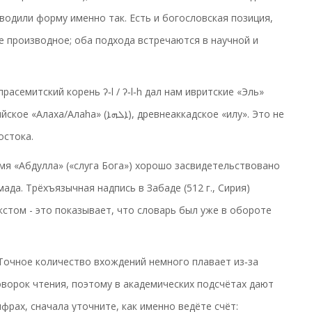
водили форму именно так. Есть и богословская позиция,
не производное; оба подхода встречаются в научной и
асемитский корень ʔ‑l / ʔ‑l‑h дал нам ивритские «Эль»
остока.
Имя «Абдулла» («слуга Бога») хорошо засвидетельствовано
мада. Трёхъязычная надпись в Забаде (512 г., Сирия)
екстом - это показывает, что словарь был уже в обороте
Точное количество вхождений немного плавает из‑за
оворок чтения, поэтому в академических подсчётах дают
ифрах, сначала уточните, как именно ведёте счёт: