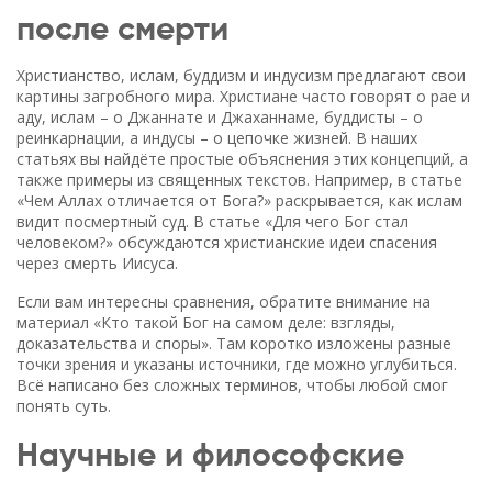
после смерти
Христианство, ислам, буддизм и индусизм предлагают свои
картины загробного мира. Христиане часто говорят о рае и
аду, ислам – о Джаннате и Джаханнаме, буддисты – о
реинкарнации, а индусы – о цепочке жизней. В наших
статьях вы найдёте простые объяснения этих концепций, а
также примеры из священных текстов. Например, в статье
«Чем Аллах отличается от Бога?» раскрывается, как ислам
видит посмертный суд. В статье «Для чего Бог стал
человеком?» обсуждаются христианские идеи спасения
через смерть Иисуса.
Если вам интересны сравнения, обратите внимание на
материал «Кто такой Бог на самом деле: взгляды,
доказательства и споры». Там коротко изложены разные
точки зрения и указаны источники, где можно углубиться.
Всё написано без сложных терминов, чтобы любой смог
понять суть.
Научные и философские