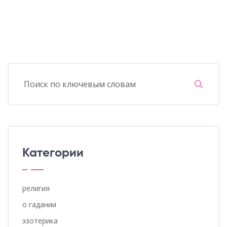
Категории
религия
о гадании
эзотерика