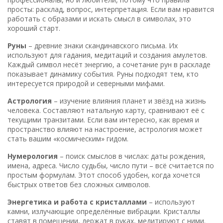
просты: расклад, вопрос, интерпретация. Если вам нравится
работать с образами и искать смысл в символах, это
хороший старт.
Руны
– древние знаки скандинавского письма. Их
используют для гадания, медитаций и создания амулетов.
Каждый символ несёт энергию, а сочетание рун в раскладе
показывает динамику события. Руны подходят тем, кто
интересуется природой и северными мифами.
Астрология
– изучение влияния планет и звёзд на жизнь
человека. Составляют натальную карту, сравнивают её с
текущими транзитами. Если вам интересно, как время и
пространство влияют на настроение, астрология может
стать вашим «космическим» гидом.
Нумерология
– поиск смыслов в числах: даты рождения,
имена, адреса. Число судьбы, число пути – всё считается по
простым формулам. Этот способ удобен, когда хочется
быстрых ответов без сложных символов.
Энергетика и работа с кристаллами
– используют
камни, излучающие определённые вибрации. Кристаллы
ставят в помещении, держат в руках, медитируют с ними.