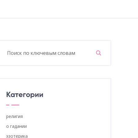
Категории
религия
о гадании
эзотерика