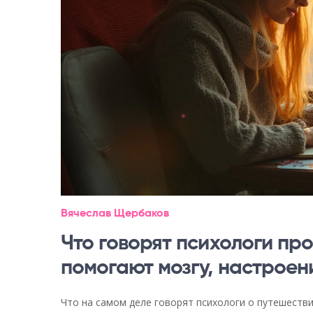
Вячеслав Щербаков
Что говорят психологи про
помогают мозгу, настрое
Что на самом деле говорят психологи о путешестви