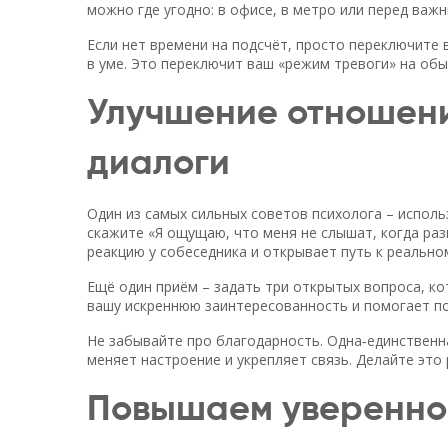
можно где угодно: в офисе, в метро или перед важ
Если нет времени на подсчёт, просто переключите в
в уме. Это переключит ваш «режим тревоги» на об
Улучшение отношени
диалоги
Один из самых сильных советов психолога – испол
скажите «Я ощущаю, что меня не слышат, когда ра
реакцию у собеседника и открывает путь к реально
Ещё один приём – задать три открытых вопроса, к
вашу искреннюю заинтересованность и помогает по
Не забывайте про благодарность. Одна‑единственна
меняет настроение и укрепляет связь. Делайте это 
Повышаем уверенност