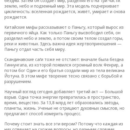
бездны. Затем он создает мир, разделяя его на три части:
землю, небо и подземный мир. Эта модель подчеркивает
цикличность: вселенная рождается, живёт, умирает и снова
рождается.
Китайские мифы рассказывают о Паньгу, который вырос из
первичного яйца. Как только Паньгу высвободил себя, он
разделил небо и землю, а потом своим телом создал горы,
реки и животных. Здесь важна идея жертвоприношения —
Паньгу отдал часть себя миру.
Скандинавские саґи тоже не отстают: вначале была бездна
Гиннунгапа, из которой появился огромный волк Фенрир, а
потом бог Один и его братья создали мир из тела великана
Йотуна. В этом мифе творение тесно связано с борьбой и
разрушением.
Научный взгляд сегодня добавляет третий акт — Большой
взрыв. Одна точка энергии превратилась в пространство,
время, вещество. За 13,8 млрд лет образовались звёзды,
планеты, жизнь. Ученые не отрицают духовных смыслов, но
предлагают способ измерить процесс.
Почему стоит знать все эти версии? Потому что каждая из
них отвечает на схожие вопросы, но разными словами.