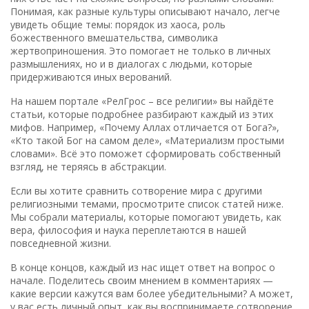
Понимая, как разные культуры описывают начало, легче
увидеть общие темы: порядок из хаоса, роль
божественного вмешательства, символика
жертвоприношения. Это помогает не только в личных
размышлениях, но и в диалогах с людьми, которые
придерживаются иных верований.
На нашем портале «РелГрос – все религии» вы найдёте
статьи, которые подробнее разбирают каждый из этих
мифов. Например, «Почему Аллах отличается от Бога?»,
«Кто такой Бог на самом деле», «Материализм простыми
словами». Всё это поможет сформировать собственный
взгляд, не теряясь в абстракции.
Если вы хотите сравнить сотворение мира с другими
религиозными темами, просмотрите список статей ниже.
Мы собрали материалы, которые помогают увидеть, как
вера, философия и наука переплетаются в нашей
повседневной жизни.
В конце концов, каждый из нас ищет ответ на вопрос о
начале. Поделитесь своим мнением в комментариях —
какие версии кажутся вам более убедительными? А может,
у вас есть личный опыт, как вы воспринимаете сотворение