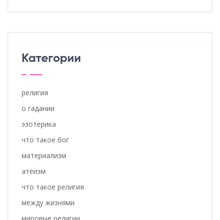
Категории
религия
о гадании
эзотерика
что такое бог
материализм
атеизм
что такое религия
между жизнями
мировые религии