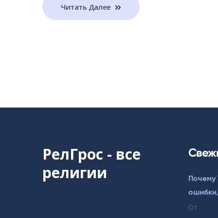
Читать Далее
РелГрос - все
Свеж
религии
Почему 
ошибки,
От