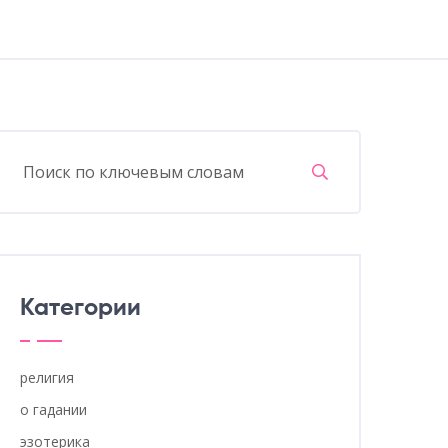
Категории
религия
о гадании
эзотерика