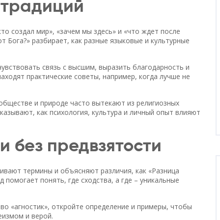
 традиций
то создал мир», «зачем мы здесь» и «что ждет после
от Бога?» разбирает, как разные языковые и культурные
увствовать связь с высшим, выразить благодарность и
аходят практические советы, например, когда лучше не
 обществе и природе часто вытекают из религиозных
оказывают, как психология, культура и личный опыт влияют
и без предвзятости
нивают термины и объясняют различия, как «Разница
 помогает понять, где сходства, а где – уникальные
ово «агностик», откройте определение и примеры, чтобы
еизмом и верой.