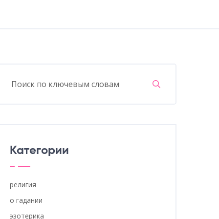
Категории
религия
о гадании
эзотерика