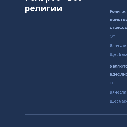
религии
Религия
помогае
стресс
От
Вячесла
Щербак
Являютс
идеали
От
Вячесла
Щербак