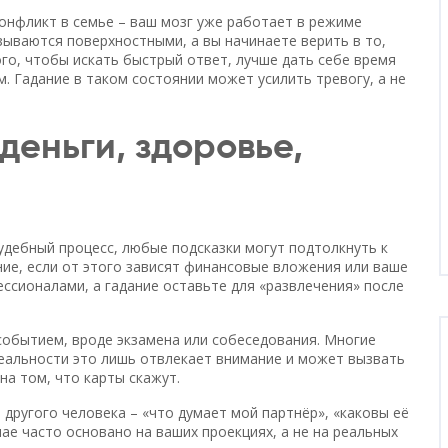
конфликт в семье – ваш мозг уже работает в режиме
зываются поверхностными, а вы начинаете верить в то,
го, чтобы искать быстрый ответ, лучше дать себе время
м. Гадание в таком состоянии может усилить тревогу, а не
еньги, здоровье,
судебный процесс, любые подсказки могут подтолкнуть к
ние, если от этого зависят финансовые вложения или ваше
ссионалами, а гадание оставьте для «развлечения» после
событием, вроде экзамена или собеседования. Многие
реальности это лишь отвлекает внимание и может вызвать
на том, что карты скажут.
а другого человека – «что думает мой партнёр», «каковы её
чае часто основано на ваших проекциях, а не на реальных