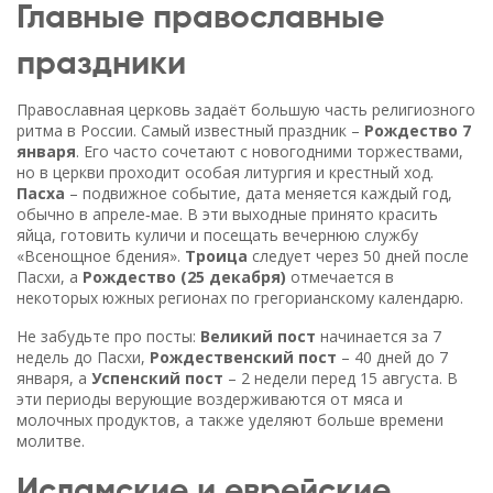
Главные православные
праздники
Православная церковь задаёт большую часть религиозного
ритма в России. Самый известный праздник –
Рождество 7
января
. Его часто сочетают с новогодними торжествами,
но в церкви проходит особая литургия и крестный ход.
Пасха
– подвижное событие, дата меняется каждый год,
обычно в апреле‑мае. В эти выходные принято красить
яйца, готовить куличи и посещать вечернюю службу
«Всенощное бдения».
Троица
следует через 50 дней после
Пасхи, а
Рождество (25 декабря)
отмечается в
некоторых южных регионах по грегорианскому календарю.
Не забудьте про посты:
Великий пост
начинается за 7
недель до Пасхи,
Рождественский пост
– 40 дней до 7
января, а
Успенский пост
– 2 недели перед 15 августа. В
эти периоды верующие воздерживаются от мяса и
молочных продуктов, а также уделяют больше времени
молитве.
Исламские и еврейские