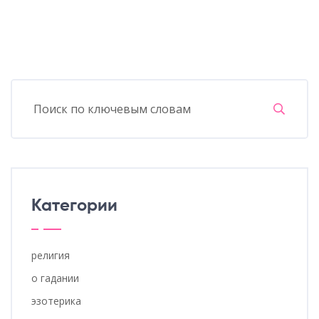
Категории
религия
о гадании
эзотерика