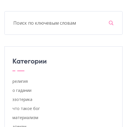
Категории
религия
о гадании
эзотерика
что такое бог
материализм
атеизм