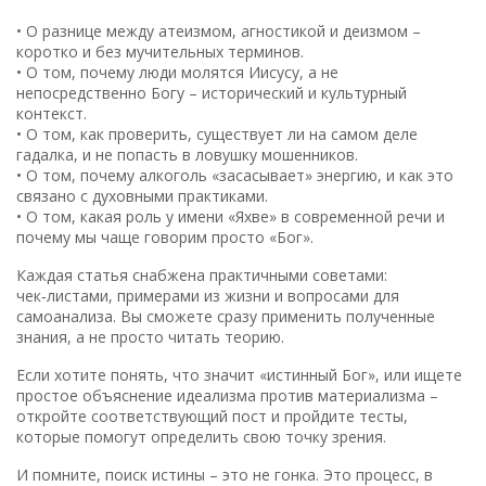
• О разнице между атеизмом, агностикой и деизмом –
коротко и без мучительных терминов.
• О том, почему люди молятся Иисусу, а не
непосредственно Богу – исторический и культурный
контекст.
• О том, как проверить, существует ли на самом деле
гадалка, и не попасть в ловушку мошенников.
• О том, почему алкоголь «засасывает» энергию, и как это
связано с духовными практиками.
• О том, какая роль у имени «Яхве» в современной речи и
почему мы чаще говорим просто «Бог».
Каждая статья снабжена практичными советами:
чек‑листами, примерами из жизни и вопросами для
самоанализа. Вы сможете сразу применить полученные
знания, а не просто читать теорию.
Если хотите понять, что значит «истинный Бог», или ищете
простое объяснение идеализма против материализма –
откройте соответствующий пост и пройдите тесты,
которые помогут определить свою точку зрения.
И помните, поиск истины – это не гонка. Это процесс, в