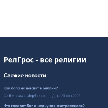
РелГрос - все религии
Свежие новости
Как бога называют в Библии?
От
Вячеслав Щербаков
Дата
25 янв 2025
Что говорит Бог о медиумах-экстрасенсах?