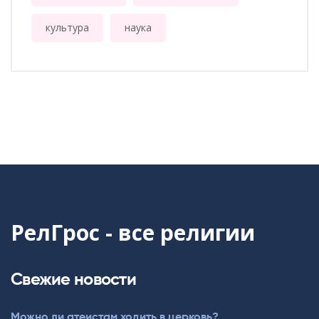
культура
наука
РелГрос - все религии
Свежие новости
Можно ли атеистам ходить в церковь?