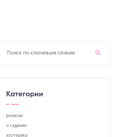
Категории
религия
о гадании
эзотерика