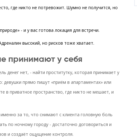
есто, где никто не потревожит. Шумно не получится, но
рироде» - и у вас готова локация для встречи.
Адреналин высокий, но рисков тоже хватает.
е принимают у себя
ль денег нет, - найти проститутку, которая принимает у
о: девушки прямо пишут «приём в апартаментах» или
те в приватное пространство, где никто не мешает, и
именно за то, что снимают с клиента головную боль
ать по ночному городу - достаточно договориться и
вов и создаёт ощущение контроля.