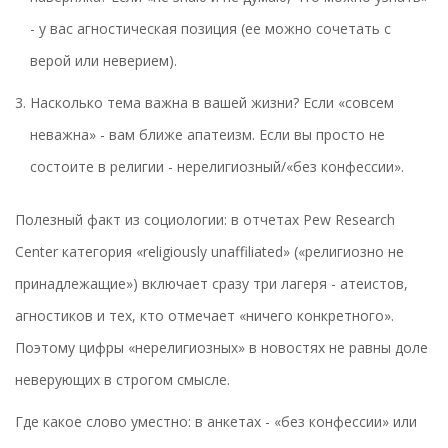
- у вас агностическая позиция (ее можно сочетать с
верой или неверием).
Насколько тема важна в вашей жизни? Если «совсем
неважна» - вам ближе апатеизм. Если вы просто не
состоите в религии - нерелигиозный/«без конфессии».
Полезный факт из социологии: в отчетах Pew Research
Center категория «religiously unaffiliated» («религиозно не
принадлежащие») включает сразу три лагеря - атеистов,
агностиков и тех, кто отмечает «ничего конкретного».
Поэтому цифры «нерелигиозных» в новостях не равны доле
неверующих в строгом смысле.
Где какое слово уместно: в анкетах - «без конфессии» или