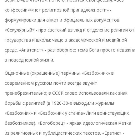
конфессии»/«нет религиозной принадлежности» -
формулировки для анкет и официальных документов.
«Секулярный» - про светский взгляд и отделение религии от
государства и школы; чаще в академической и медийной
среде. «Апатeист» - разговорное: тема Бога просто неважна
в повседневной жизни.
Оценочные (окрашенные) термины. «Безбожник» в
современном русском почти всегда звучит
пренебрежительно; в СССР слово использовали как знак
борьбы с религией (в 1920-30‑е выходили журналы
«Безбожник» и «Безбожник у станка» Лиги воинствующих
безбожников). «Богоборец» - яркая идеологическая метка
из религиозных и публицистических текстов. «Еретик» -