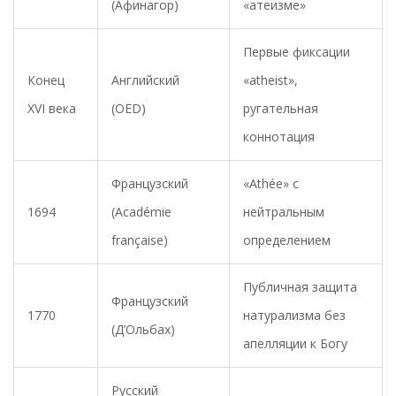
(Афинагор)
«атеизме»
Первые фиксации
Конец
Английский
«atheist»,
XVI века
(OED)
ругательная
коннотация
Французский
«Athée» с
1694
(Académie
нейтральным
française)
определением
Публичная защита
Французский
1770
натурализма без
(Д’Ольбах)
апелляции к Богу
Русский