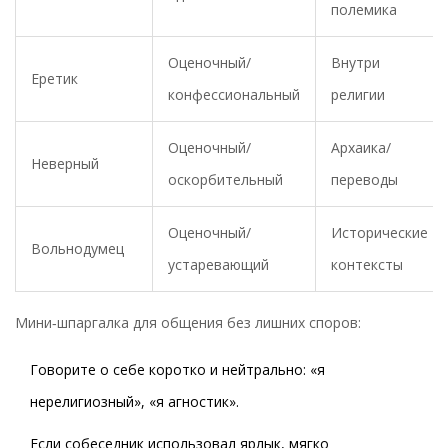
полемика
Оценочный/
Внутри
Еретик
конфессиональный
религии
Оценочный/
Архаика/
Неверный
оскорбительный
переводы
Оценочный/
Исторические
Вольнодумец
устаревающий
контексты
Мини‑шпаргалка для общения без лишних споров:
Говорите о себе коротко и нейтрально: «я
нерелигиозный», «я агностик».
Если собеседник использовал ярлык, мягко