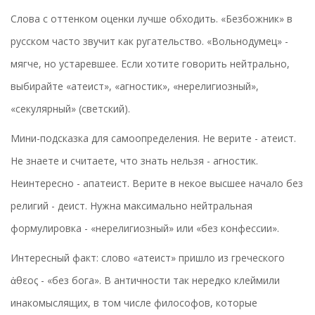
Слова с оттенком оценки лучше обходить. «Безбожник» в
русском часто звучит как ругательство. «Вольнодумец» -
мягче, но устаревшее. Если хотите говорить нейтрально,
выбирайте «атеист», «агностик», «нерелигиозный»,
«секулярный» (светский).
Мини-подсказка для самоопределения. Не верите - атеист.
Не знаете и считаете, что знать нельзя - агностик.
Неинтересно - апатеист. Верите в некое высшее начало без
религий - деист. Нужна максимально нейтральная
формулировка - «нерелигиозный» или «без конфессии».
Интересный факт: слово «атеист» пришло из греческого
ἀθεος - «без бога». В античности так нередко клеймили
инакомыслящих, в том числе философов, которые