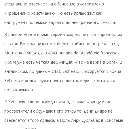
специально отвечает на обвинение в «атеизме» в
«Прошении о христианах». То есть ярлык жил как
инструмент полемики задолго до нейтрального смысла.
В раннее Новое время термин закрепляется в европейских
языках. Во французском «athée» стабильно встречается у
Монтеня (1580-е), а в «Dictionnaire de l’Académie française»
(1694) уже есть чёткая дефиниция: «кто не верит в Бога». В
английском, по данным OED, «atheist» фиксируется с конца
XVI века и долго служит ругательством для скептиков и
вольнодумцев.
В XVIII веке слово выходит из-под стыда. Французские
просветители обсуждают его открыто: Дени Дидро не
стесняется этого ярлыка, а Поль Анри Д’Ольбах в «Системе