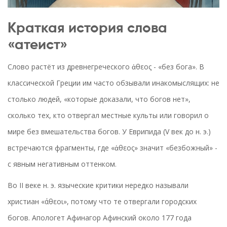
Краткая история слова
«атеист»
Слово растёт из древнегреческого ἀθεος - «без бога». В
классической Греции им часто обзывали инакомыслящих: не
столько людей, «которые доказали, что богов нет»,
сколько тех, кто отвергал местные культы или говорил о
мире без вмешательства богов. У Еврипида (V век до н. э.)
встречаются фрагменты, где «ἀθεος» значит «безбожный» -
с явным негативным оттенком.
Во II веке н. э. языческие критики нередко называли
христиан «άθεοι», потому что те отвергали городских
богов. Апологет Афинагор Афинский около 177 года