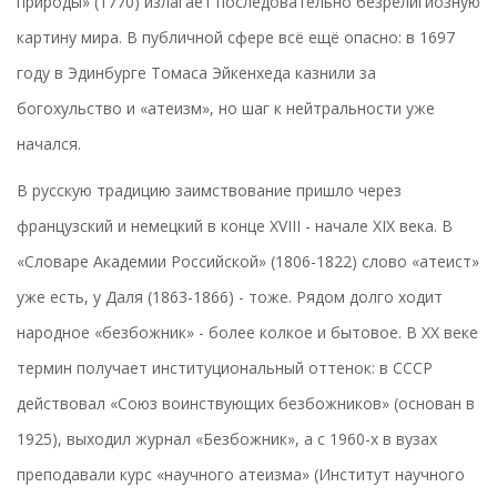
природы» (1770) излагает последовательно безрелигиозную
картину мира. В публичной сфере всё ещё опасно: в 1697
году в Эдинбурге Томаса Эйкенхеда казнили за
богохульство и «атеизм», но шаг к нейтральности уже
начался.
В русскую традицию заимствование пришло через
французский и немецкий в конце XVIII - начале XIX века. В
«Словаре Академии Российской» (1806-1822) слово «атеист»
уже есть, у Даля (1863-1866) - тоже. Рядом долго ходит
народное «безбожник» - более колкое и бытовое. В XX веке
термин получает институциональный оттенок: в СССР
действовал «Союз воинствующих безбожников» (основан в
1925), выходил журнал «Безбожник», а с 1960-х в вузах
преподавали курс «научного атеизма» (Институт научного