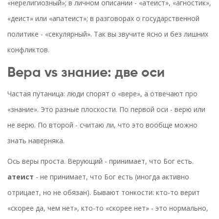
«нерелигиозный»; в личном описании - «атеист», «агностик»,
«деист» или «апатеист»; в разговорах о государственной
политике - «секулярный». Так вы звучите ясно и без лишних
конфликтов.
Вера vs знание: две оси
Частая путаница: люди спорят о «вере», а отвечают про
«знание». Это разные плоскости. По первой оси - верю или
не верю. По второй - считаю ли, что это вообще можно
знать наверняка.
Ось веры проста. Верующий - принимает, что Бог есть.
атеист
- не принимает, что Бог есть (иногда активно
отрицает, но не обязан). Бывают тонкости: кто-то верит
«скорее да, чем нет», кто-то «скорее нет» - это нормально,