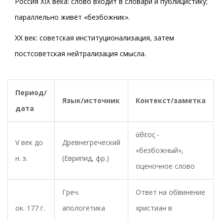
Россия XIX века: слово входит в словари и публицистику;
параллельно живёт «безбожник».
XX век: советская институционализация, затем
постсоветская нейтрализация смысла.
Период/
Язык/источник
Контекст/заметка
дата
ἀθεος -
V век до
Древнегреческий
«безбожный»,
н. э.
(Еврипид, фр.)
оценочное слово
Греч.
Ответ на обвинение
ок. 177 г.
апологетика
христиан в