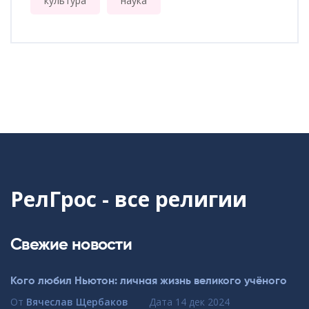
культура
наука
РелГрос - все религии
Свежие новости
Кого любил Ньютон: личная жизнь великого учёного
От
Вячеслав Щербаков
Дата
14 дек 2024