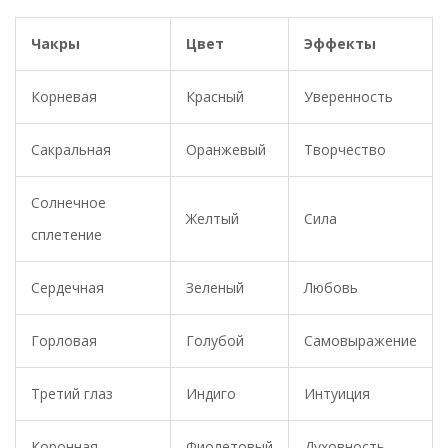
Чакры
Цвет
Эффекты
Корневая
Красный
Уверенность
Сакральная
Оранжевый
Творчество
Солнечное
Желтый
Сила
сплетение
Сердечная
Зеленый
Любовь
Горловая
Голубой
Самовыражение
Третий глаз
Индиго
Интуиция
Коронная
Фиолетовый
Духовность