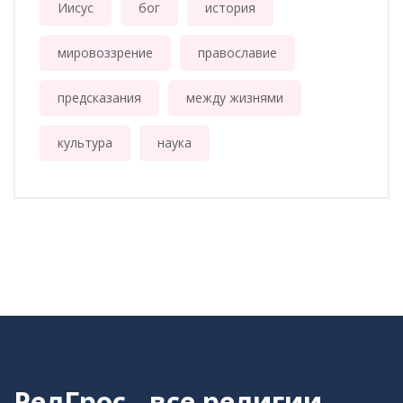
Иисус
бог
история
мировоззрение
православие
предсказания
между жизнями
культура
наука
РелГрос - все религии