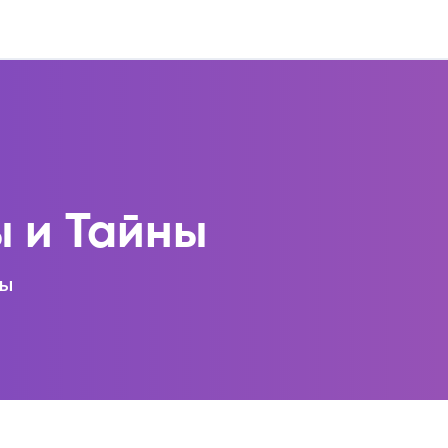
ы и Тайны
ны