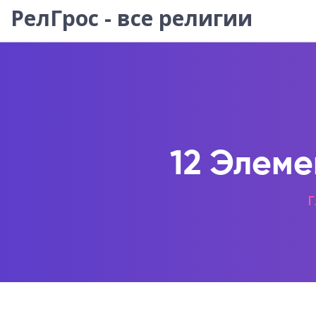
РелГрос - все религии
12 Элеме
Г