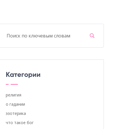
Категории
религия
о гадании
эзотерика
что такое бог